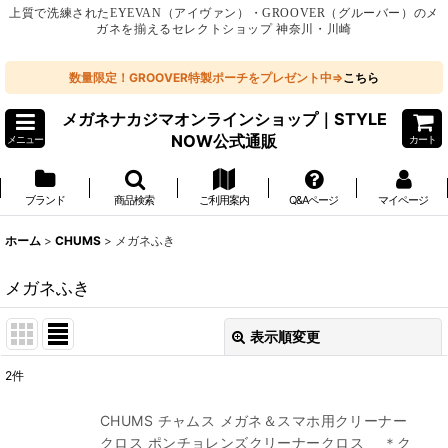
上質で洗練されたEYEVAN（アイヴァン）・GROOVER（グルーバー）のメ
ガネを揃えるセレクトショップ 神奈川・川崎
数量限定！GROOVER特製ポーチをプレゼント中⇒
こちら
メガネナカジマオンラインショップ｜STYLE
NOW公式通販
メニュー
カート
ブランド
商品検索
ご利用案内
Q&Aページ
マイページ
ホーム
>
CHUMS
>
メガネふき
メガネふき
表示順変更
閉じる
2
件
表示数
:
CHUMS チャムス メガネ＆スマホ用クリーナー
クロス ポンチョレンズクリーナークロス ＊ク