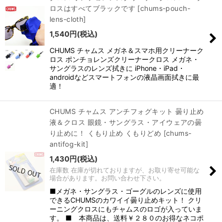
並び順
:
ロスはすべてブラックです
[
chums-pouch-
lens-cloth
]
絞り込む
1,540
円
(税込)
CHUMS チャムス メガネ＆スマホ用クリーナーク
ロス ポンチョレンズクリーナークロス メガネ・
サングラスのレンズ拭きに iPhone・iPad・
androidなどスマートフォンの液晶画面拭きに最
適！
CHUMS チャムス アンチフォグキット 曇り止め
液＆クロス 眼鏡・サングラス・アイウェアの曇
り止めに！ くもり止め くもりどめ
[
chums-
antifog-kit
]
1,430
円
(税込)
在庫数 在庫が切れておりますが、お取り寄せ可能な
場合があります。お問い合わせ下さい。
■メガネ・サングラス・ゴーグルのレンズに使用
できるCHUMSのカワイイ曇り止めキット！ クリ
ーニングクロスにもチャムスのロゴが入っていま
す。 ■ 本商品は、送料￥２８０のお得なネコポ