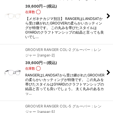
並び順
:
39,600
円
～
(税込)
在庫数 ◯
絞り込む
【メガネナカジマ別注】 RANGERはLANDSATか
ら受け継がれたGROOVERの柔らかいカッティン
グが特徴です。 この丸みを帯びたスタイルは
GYARDのクラフトマンシップの結晶と言っても良
いでし…
GROOVER RANGER COL-2 グルーバー：レン
ジャー
[
ranger-2
]
39,600
円
～
(税込)
在庫数 ◯
RANGERはLANDSATから受け継がれたGROOVER
の柔らかいカッティングが特徴です。 この丸みを
帯びたスタイルはGYARDのクラフトマンシップの
結晶と言っても良いでしょう。 太く丸みのあるカ
ッ…
GROOVER RANGER COL-5 グルーバー：レン
ジャー
[
ranger-5
]