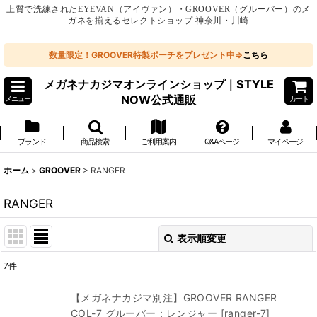
上質で洗練されたEYEVAN（アイヴァン）・GROOVER（グルーバー）のメ
ガネを揃えるセレクトショップ 神奈川・川崎
数量限定！GROOVER特製ポーチをプレゼント中⇒
こちら
メガネナカジマオンラインショップ｜STYLE
NOW公式通販
メニュー
カート
ブランド
商品検索
ご利用案内
Q&Aページ
マイページ
ホーム
>
GROOVER
>
RANGER
RANGER
表示順変更
閉じる
7
件
表示数
:
【メガネナカジマ別注】GROOVER RANGER
COL-7 グルーバー：レンジャー
[
ranger-7
]