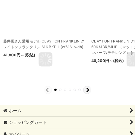
藤井風さん愛用モデル CLAYTON FRANKLIN ク
CLAYTON FRANKLI
レイトンフランクリン 616 BKDH
[
cf616-bkdh
]
606 MBR/MHB （マ
ンハーフ/デモレンズ）
[
c
41,800
円
～
(税込)
46,200
円
～
(税込)
ホーム
ショッピングカート
マイページ