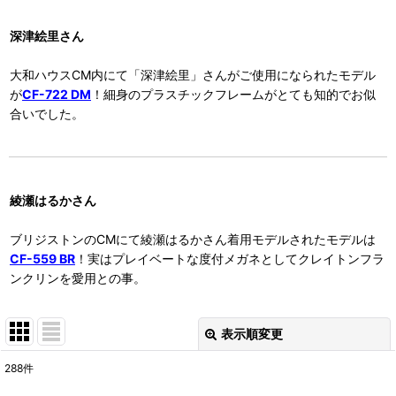
深津絵里さん
大和ハウスCM内にて「深津絵里」さんがご使用になられたモデル
が
CF-722 DM
！細身のプラスチックフレームがとても知的でお似
合いでした。
綾瀬はるかさん
ブリジストンのCMにて綾瀬はるかさん着用モデルされたモデルは
CF-559 BR
！実はプレイベートな度付メガネとしてクレイトンフラ
ンクリンを愛用との事。
表示順変更
閉じる
288
件
サブカテゴリ
: