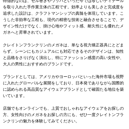
特徴的なのは、セル巻きやワッパといった今では珍しいディテール
を取り入れた手作業主体の工程です。効率よりも美しさと完成度を
追求した設計は、クラフトマンシップの真髄を体現しています。こ
うした非効率な工程も、現代の精密な技術と融合させることで、デ
ザイン性だけでなく、掛け心地やフィット感、耐久性にも優れたメ
ガネへと昇華されています。
クレイトンフランクリンのメガネは、単なる視力矯正器具にとどま
らず、シーンにもカジュアルにも対応できるそのデザインは、知性
と品格をさりげなく演出し、特にファッション感度の高い女性や、
大人の男性におすすめのブランドです。
ブランドとしては、アメリカやヨーロッパといった海外市場も視野
に入れたグローバルな展開をしており、日本発でありながら国際的
に認められる高品質なアイウェアブランドとして確固たる地位を築
いています。
店舗でもオンラインでも、上質でおしゃれなアイウェアをお探しの
方、女性向けのメガネをお探しの方にも、ぜひ一度クレイトンフラ
ンクリンの魅力を体験してみてください。