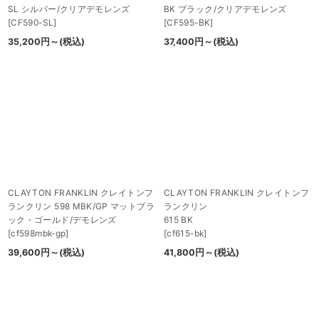
SL シルバー/クリアデモレンズ
BK ブラック/クリアデモレンズ
[
CF590-SL
]
[
CF595-BK
]
35,200
円
～
(税込)
37,400
円
～
(税込)
CLAYTON FRANKLIN クレイトンフ
CLAYTON FRANKLIN クレイトンフ
ランクリン 598 MBK/GP マットブラ
ランクリン
ック・ゴールド/デモレンズ
615 BK
[
cf598mbk-gp
]
[
cf615-bk
]
39,600
円
～
(税込)
41,800
円
～
(税込)