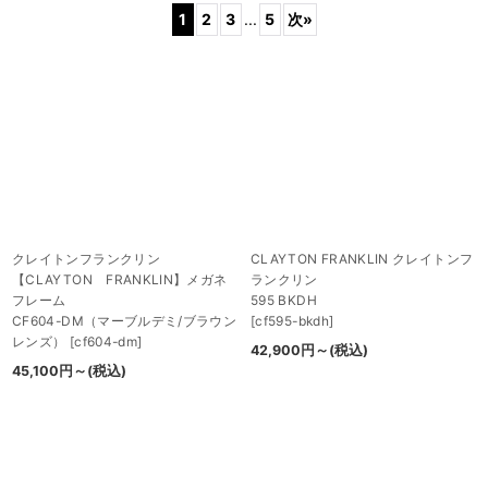
1
2
3
...
5
次
»
表示数
:
並び順
:
絞り込む
クレイトンフランクリン
CLAYTON FRANKLIN クレイトンフ
【CLAYTON FRANKLIN】メガネ
ランクリン
フレーム
595 BKDH
CF604-DM（マーブルデミ/ブラウン
[
cf595-bkdh
]
レンズ）
[
cf604-dm
]
42,900
円
～
(税込)
45,100
円
～
(税込)