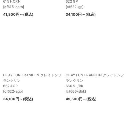
615 HORN
622 GP
[
cf615-horn
]
[
cf622-gp
]
41,800
円
～
(税込)
34,100
円
～
(税込)
CLAYTON FRANKLIN クレイトンフ
CLAYTON FRANKLIN クレイトンフ
ランクリン
ランクリン
622 AGP
666 SL/BK
[
cf622-agp
]
[
cf666-slbk
]
34,100
円
～
(税込)
49,500
円
～
(税込)