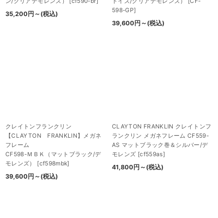
ン/クリアデモレンズ）
[
cf590-br
]
トイズ/クリアデモレンズ）
[
CF-
598-GP
]
35,200
円
～
(税込)
39,600
円
～
(税込)
クレイトンフランクリン
CLAYTON FRANKLIN クレイトンフ
【CLAYTON FRANKLIN】メガネ
ランクリン メガネフレーム CF559-
フレーム
AS マットブラック巻＆シルバー/デ
CF598-ＭＢＫ（マットブラック/デ
モレンズ
[
cf559as
]
モレンズ）
[
cf598mbk
]
41,800
円
～
(税込)
39,600
円
～
(税込)