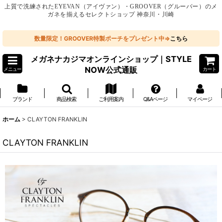
上質で洗練されたEYEVAN（アイヴァン）・GROOVER（グルーバー）のメ
ガネを揃えるセレクトショップ 神奈川・川崎
数量限定！GROOVER特製ポーチをプレゼント中⇒
こちら
メガネナカジマオンラインショップ｜STYLE
NOW公式通販
メニュー
カート
ブランド
商品検索
ご利用案内
Q&Aページ
マイページ
ホーム
>
CLAYTON FRANKLIN
CLAYTON FRANKLIN