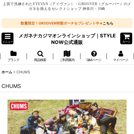
上質で洗練されたEYEVAN（アイヴァン）・GROOVER（グルーバー）のメ
ガネを揃えるセレクトショップ 神奈川・川崎
数量限定！GROOVER特製ポーチをプレゼント中⇒
こちら
メガネナカジマオンラインショップ｜STYLE
NOW公式通販
メニュー
カート
ブランド
商品検索
ご利用案内
Q&Aページ
マイページ
ホーム
>
CHUMS
CHUMS