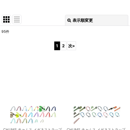
表示順変更
閉じる
95
件
サブカテゴリ
:
1
2
次
»
表示数
:
並び順
:
絞り込む
CHUMS チャムス メガネストラップ
CHUMS チャムス メガネストラップ