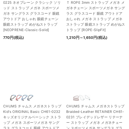
0225 ネオプレーン クラシック ソリ
Ｔ ROPE 3mm ストラップ メガネ メ
ッド ストラップ メガネ スポーツメ
ガネチェーン スポーツメガネ サング
ガネ サングラス グラスコード 眼鏡
ラス グラスコード 眼鏡 アウトドア
アウトドア おしゃれ 眼鏡チェーン
おしゃれ メガネ ストラップ メガネ
眼鏡ストラップ めがねストラップ
ストラップ 眼鏡ストラップ めがねス
[
NEOPRENE-Classic-Solid
]
トラップ
[
ROPE-SlipFit
]
770
円
(税込)
1,210
円
～1,650
円
(税込)
CHUMS チャムス メガネストラップ
CHUMS チャムス メガネストラップ
Kid's ORIGINAL Basic CH61-0232
Braided-Leather RETAINER CH61-
キッズオリジナルベーシック ストラ
0231 ブレイデッドレザー リテーナ
ップ メガネ スポーツメガネ サング
ー ストラップ メガネ メガネチェー
ラス グラスコード 眼鏡 アウトドア
ン スポーツメガネ サングラス グラ