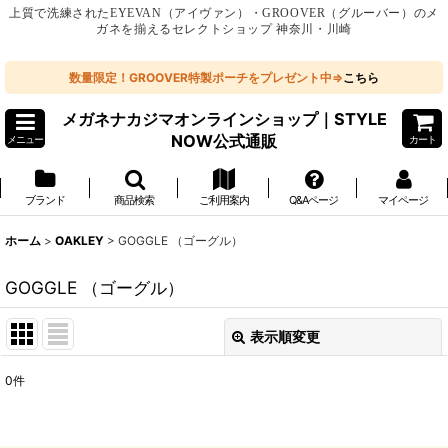
上質で洗練されたEYEVAN（アイヴァン）・GROOVER（グルーバー）のメ
ガネを揃えるセレクトショップ 神奈川・川崎
数量限定！GROOVER特製ポーチをプレゼント中⇒
こちら
メガネナカジマオンラインショップ｜STYLE
NOW公式通販
メニュー
カート
ブランド
商品検索
ご利用案内
Q&Aページ
マイページ
ホーム
>
OAKLEY
>
GOGGLE （ゴーグル）
GOGGLE （ゴーグル）
表示順変更
閉じる
0
件
表示数
: