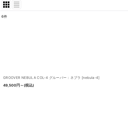
6
件
表示数
:
並び順
:
GROOVER NEBULA COL-4 グルーバー：ネブラ
[
nebula-4
]
49,500
円
～
(税込)