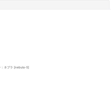
閉じる
バー：ネブラ
[
nebula-5
]