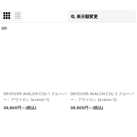
表示順変更
閉じる
8
件
表示数
:
並び順
:
絞り込む
GROOVER AVALON COL-1 グルーバ
GROOVER AVALON COL-2 グルーバ
ー：アヴァロン
[
avalon-1
]
ー：アヴァロン
[
avalon-2
]
39,600
円
～
(税込)
39,600
円
～
(税込)