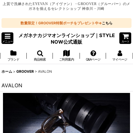
上質で洗練されたEYEVAN（アイヴァン）・GROOVER（グルーバー）のメ
ガネを揃えるセレクトショップ 神奈川・川崎
数量限定！GROOVER特製ポーチをプレゼント中⇒
こちら
メガネナカジマオンラインショップ｜STYLE
NOW公式通販
メニュー
カート
ブランド
商品検索
ご利用案内
Q&Aページ
マイページ
ホーム
>
GROOVER
>
AVALON
AVALON