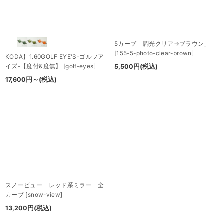
5カーブ「調光クリア→ブラウン」
[
155-5-photo-clear-brown
]
KODA】1.60GOLF EYE'S-ゴルフア
イズ-【度付&度無】
[
golf-eyes
]
5,500
円
(税込)
17,600
円
～
(税込)
スノービュー レッド系ミラー 全
カーブ
[
snow-view
]
13,200
円
(税込)