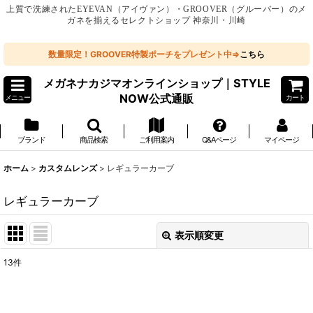
上質で洗練されたEYEVAN（アイヴァン）・GROOVER（グルーバー）のメ
ガネを揃えるセレクトショップ 神奈川・川崎
数量限定！GROOVER特製ポーチをプレゼント中⇒
こちら
メガネナカジマオンラインショップ｜STYLE
NOW公式通販
メニュー
カート
ブランド
商品検索
ご利用案内
Q&Aページ
マイページ
ホーム
>
カスタムレンズ
>
レギュラーカーブ
レギュラーカーブ
表示順変更
閉じる
13
件
表示数
: