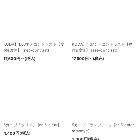
並び順
:
絞り込む
KODA】1.60ネオコントラスト【度
KODA】1.67シーコントラスト【度
付&度無】
[
neo-contrast
]
付&度無】
[
see-contrast
]
17,600
円
～
(税込)
17,600
円
～
(税込)
5カーブ「クリア」
[
cr-5-clear
]
5カーブ「ランプアイ」
[
cr-5-color-
rampeye
]
4,400
円
(税込)
3,300
円
(税込)