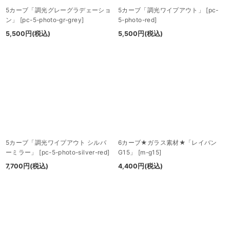
5カーブ「調光グレーグラデェーショ
5カーブ「調光ワイプアウト」
[
pc-
ン」
[
pc-5-photo-gr-grey
]
5-photo-red
]
5,500
円
(税込)
5,500
円
(税込)
5カーブ「調光ワイプアウト シルバ
6カーブ★ガラス素材★「レイバン
ーミラー」
[
pc-5-photo-silver-red
]
G15」
[
m-g15
]
7,700
円
(税込)
4,400
円
(税込)