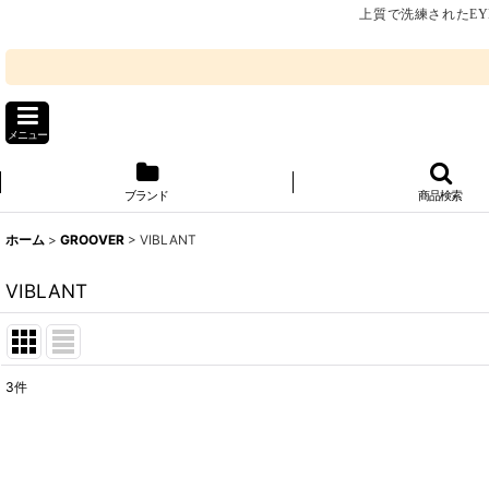
上質で洗練されたEY
メニュー
ブランド
商品検索
ホーム
>
GROOVER
>
VIBLANT
VIBLANT
3
件
表示数
:
並び順
: