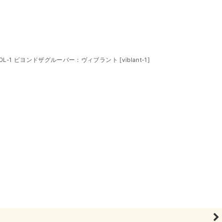
ANT COL-1 ビヨンドザグルーバー：ヴィブラント
[
viblant-1
]