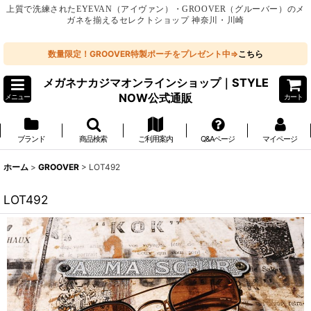
上質で洗練されたEYEVAN（アイヴァン）・GROOVER（グルーバー）のメ
ガネを揃えるセレクトショップ 神奈川・川崎
数量限定！GROOVER特製ポーチをプレゼント中⇒
こちら
メガネナカジマオンラインショップ｜STYLE
NOW公式通販
メニュー
カート
ブランド
商品検索
ご利用案内
Q&Aページ
マイページ
ホーム
>
GROOVER
>
LOT492
LOT492