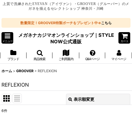
上質で洗練されたEYEVAN（アイヴァン）・GROOVER（グルーバー）のメ
ガネを揃えるセレクトショップ 神奈川・川崎
数量限定！GROOVER特製ポーチをプレゼント中⇒
こちら
メガネナカジマオンラインショップ｜STYLE
NOW公式通販
メニュー
カート
ブランド
商品検索
ご利用案内
Q&Aページ
マイページ
ホーム
>
GROOVER
>
REFLEXION
REFLEXION
表示順変更
閉じる
6
件
表示数
: