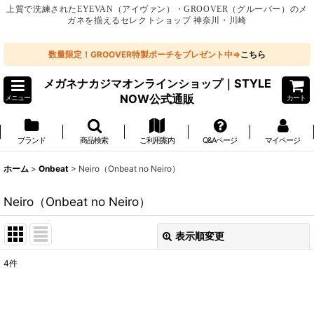
上質で洗練されたEYEVAN（アイヴァン）・GROOVER（グルーバー）のメ
ガネを揃えるセレクトショップ 神奈川・川崎
数量限定！GROOVER特製ポーチをプレゼント中⇒
こちら
メガネナカジマオンラインショップ｜STYLE
NOW公式通販
メニュー
カート
ブランド
商品検索
ご利用案内
Q&Aページ
マイページ
ホーム
>
Onbeat
>
Neiro（Onbeat no Neiro）
Neiro（Onbeat no Neiro）
表示順変更
閉じる
4
件
表示数
: