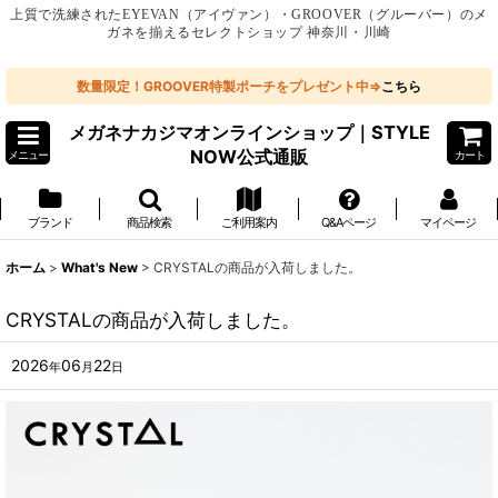
上質で洗練されたEYEVAN（アイヴァン）・GROOVER（グルーバー）のメ
ガネを揃えるセレクトショップ 神奈川・川崎
数量限定！GROOVER特製ポーチをプレゼント中⇒
こちら
メガネナカジマオンラインショップ｜STYLE
NOW公式通販
メニュー
カート
ブランド
商品検索
ご利用案内
Q&Aページ
マイページ
ホーム
>
What's New
>
CRYSTALの商品が入荷しました。
CRYSTALの商品が入荷しました。
2026
06
22
年
月
日