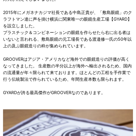
2015年にメガネナカジマ社長である中島正貴が、「敷島眼鏡」のク
ラフトマン達に声を掛け横浜に関東唯一の眼鏡生産工場【GYARD】
を設立しました。
プラスチック＆コンビネーションの眼鏡を作らせたら右に出る者は
いないと言われる、敷島眼鏡の元工場長である渡邉修一氏の50年以
上の及ぶ眼鏡造りの粋が集められています。
GROOVERはアジア・アメリカなど海外での眼鏡造りの評価が高く
なってきました。 生産数の半分以上が海外へ輸出されるため、国内
の流通量が年々限られて来ております。ほとんどの工程を手作業で
行う伝統製法で作られているため、年間生産本数も限られます。
GYARDが誇る最高傑作がGROOVERなのであります。