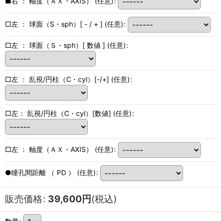
■右 ： 軸度（ＡＸ・AXIS）
(任意)
:
□左 ： 球面（S・sph）[ - / + ]
(任意)
:
□左 ： 球面（Ｓ・sph）[ 数値 ]
(任意)
:
□左 ： 乱視/円柱（C・cyl）[-/+]
(任意)
:
□左： 乱視/円柱（C・cyl）[数値]
(任意)
:
□左 ： 軸度（ＡＸ・AXIS）
(任意)
:
●瞳孔間距離 （ PD ）
(任意)
:
販売価格
:
39,600
円
(税込)