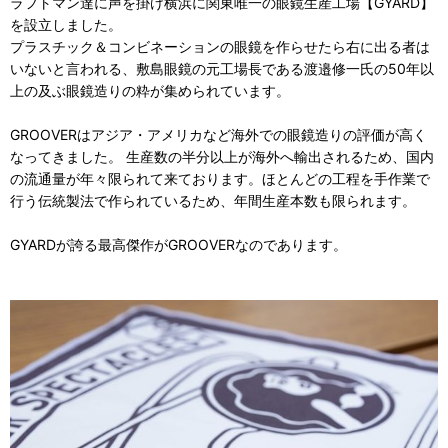
ラフトマン達に声を掛け横浜に関東唯一の眼鏡生産工場【GYARD】
を設立しました。
プラスチック＆コンビネーションの眼鏡を作らせたら右に出る者は
いないと言われる、敷島眼鏡の元工場長である渡邉修一氏の50年以
上の及ぶ眼鏡造りの粋が集められています。
GROOVERはアジア・アメリカなど海外での眼鏡造りの評価が高く
なってきました。 生産数の半分以上が海外へ輸出されるため、国内
の流通量が年々限られて来ております。ほとんどの工程を手作業で
行う伝統製法で作られているため、年間生産本数も限られます。
GYARDが誇る最高傑作がGROOVERなのであります。