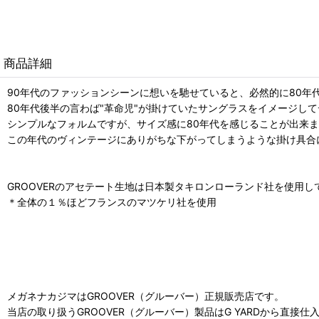
商品詳細
90年代のファッションシーンに想いを馳せていると、必然的に80年
80年代後半の言わば"革命児"が掛けていたサングラスをイメージしてデ
シンプルなフォルムですが、サイズ感に80年代を感じることが出来
この年代のヴィンテージにありがちな下がってしまうような掛け具合に
GROOVERのアセテート生地は日本製タキロンローランド社を使用し
＊全体の１％ほどフランスのマツケリ社を使用
メガネナカジマはGROOVER（グルーバー）正規販売店です。
当店の取り扱うGROOVER（グルーバー）製品はG YARDから直接