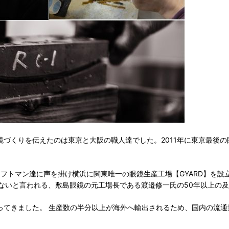
鏡づくりを伝えたのは東京と大阪の職人達でした。2011年に東京最後
ラフトマン達に声を掛け横浜に関東唯一の眼鏡生産工場【GYARD】を設
ないと言われる、敷島眼鏡の元工場長である渡邉修一氏の50年以上の
なってきました。 生産数の半分以上が海外へ輸出されるため、国内の流