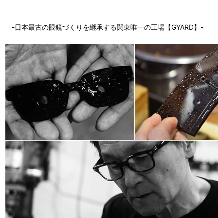
-日本最古の眼鏡づくりを継承する関東唯一の工場【GYARD】-