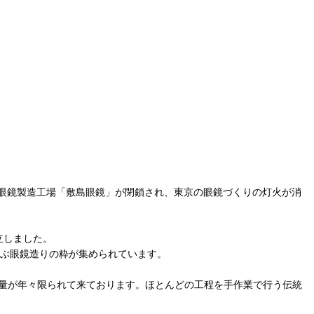
の眼鏡製造工場「敷島眼鏡」が閉鎖され、東京の眼鏡づくりの灯火が消
立しました。
及ぶ眼鏡造りの粋が集められています。
通量が年々限られて来ております。ほとんどの工程を手作業で行う伝統