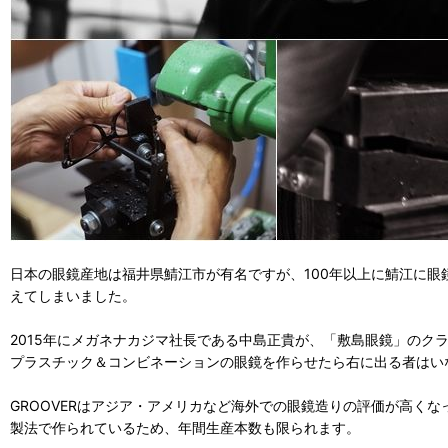
日本の眼鏡産地は福井県鯖江市が有名ですが、100年以上に鯖江に眼
えてしまいました。
2015年にメガネナカジマ社長である中島正貴が、「敷島眼鏡」のク
プラスチック＆コンビネーションの眼鏡を作らせたら右に出る者はい
GROOVERはアジア・アメリカなど海外での眼鏡造りの評価が高く
製法で作られているため、年間生産本数も限られます。