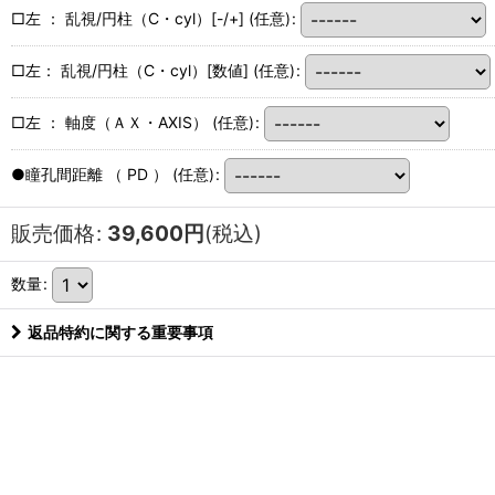
□左 ： 乱視/円柱（C・cyl）[-/+]
(任意)
:
□左： 乱視/円柱（C・cyl）[数値]
(任意)
:
□左 ： 軸度（ＡＸ・AXIS）
(任意)
:
●瞳孔間距離 （ PD ）
(任意)
:
販売価格
:
39,600
円
(税込)
数量
:
返品特約に関する重要事項