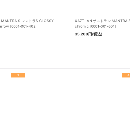
 MANTRA S マントラS GLOSSY
XAZTLAN ザストラン MANTRA S
arrow
[
0001-001-402
]
chromic
[
0001-001-501
]
35,200
円
(税込)
3
4