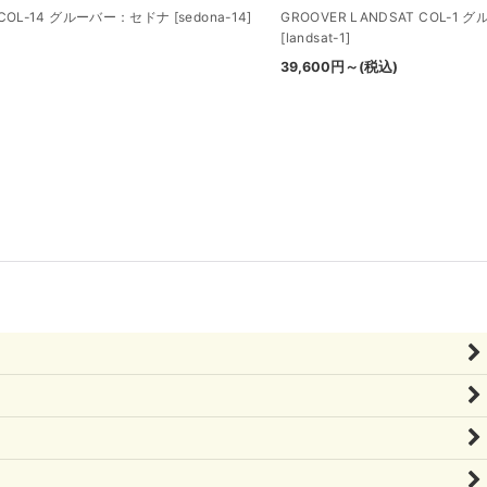
A COL-14 グルーバー：セドナ
[
sedona-14
]
GROOVER LANDSAT COL-
[
landsat-1
]
39,600
円
～
(税込)