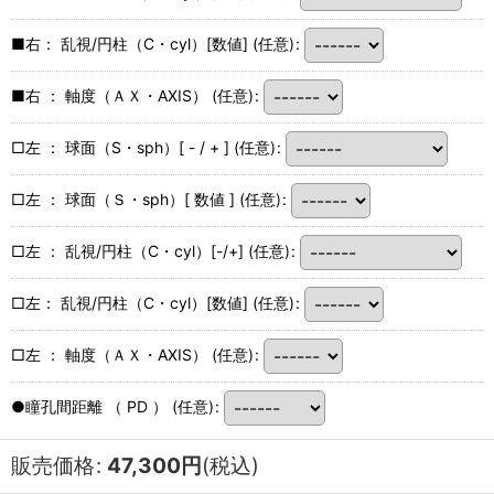
■右： 乱視/円柱（C・cyl）[数値]
(任意)
:
■右 ： 軸度（ＡＸ・AXIS）
(任意)
:
□左 ： 球面（S・sph）[ - / + ]
(任意)
:
□左 ： 球面（Ｓ・sph）[ 数値 ]
(任意)
:
□左 ： 乱視/円柱（C・cyl）[-/+]
(任意)
:
□左： 乱視/円柱（C・cyl）[数値]
(任意)
:
□左 ： 軸度（ＡＸ・AXIS）
(任意)
:
●瞳孔間距離 （ PD ）
(任意)
:
販売価格
:
47,300
円
(税込)