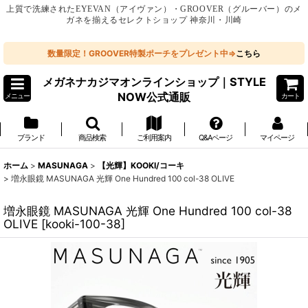
上質で洗練されたEYEVAN（アイヴァン）・GROOVER（グルーバー）のメ
ガネを揃えるセレクトショップ 神奈川・川崎
数量限定！GROOVER特製ポーチをプレゼント中⇒
こちら
メガネナカジマオンラインショップ｜STYLE
NOW公式通販
メニュー
カート
ブランド
商品検索
ご利用案内
Q&Aページ
マイページ
ホーム
>
MASUNAGA
>
【光輝】KOOKI/コーキ
>
増永眼鏡 MASUNAGA 光輝 One Hundred 100 col-38 OLIVE
増永眼鏡 MASUNAGA 光輝 One Hundred 100 col-38
OLIVE
[
kooki-100-38
]