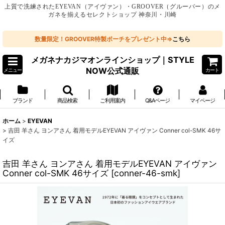
上質で洗練されたEYEVAN（アイヴァン）・GROOVER（グルーバー）のメ
ガネを揃えるセレクトショップ 神奈川・川崎
数量限定！GROOVER特製ポーチをプレゼント中⇒
こちら
メガネナカジマオンラインショップ｜STYLE
NOW公式通販
メニュー
カート
ブランド
商品検索
ご利用案内
Q&Aページ
マイページ
ホーム
>
EYEVAN
>
吉田 羊さん ヨンアさん 着用モデルEYEVAN アイヴァン Conner col-SMK 46サ
イズ
吉田 羊さん ヨンアさん 着用モデルEYEVAN アイヴァン
Conner col-SMK 46サイズ
[
conner-46-smk
]