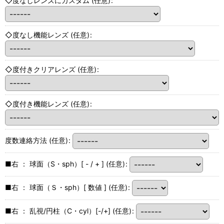
◇度なしレンズにカスタム
(任意)
:
◇度なし機能レンズ
(任意)
:
◇度付きクリアレンズ
(任意)
:
◇度付き機能レンズ
(任意)
:
度数連絡方法
(任意)
:
■右 ： 球面（S・sph）[ - / + ]
(任意)
:
■右 ： 球面（Ｓ・sph）[ 数値 ]
(任意)
:
■右 ： 乱視/円柱（C・cyl）[-/+]
(任意)
: