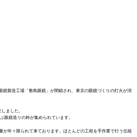
の眼鏡製造工場「敷島眼鏡」が閉鎖され、東京の眼鏡づくりの灯火が消
立しました。
及ぶ眼鏡造りの粋が集められています。
通量が年々限られて来ております。ほとんどの工程を手作業で行う伝統