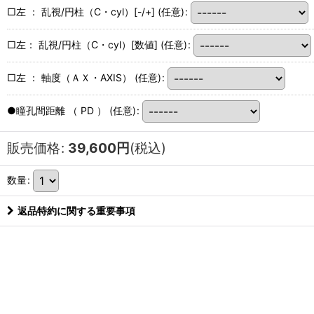
□左 ： 乱視/円柱（C・cyl）[-/+]
(任意)
:
□左： 乱視/円柱（C・cyl）[数値]
(任意)
:
□左 ： 軸度（ＡＸ・AXIS）
(任意)
:
●瞳孔間距離 （ PD ）
(任意)
:
販売価格
:
39,600
円
(税込)
数量
:
返品特約に関する重要事項