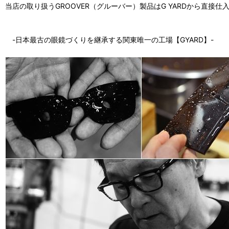
当店の取り扱うGROOVER（グルーバー）製品はG YARDから直接
-日本最古の眼鏡づくりを継承する関東唯一の工場【GYARD】-