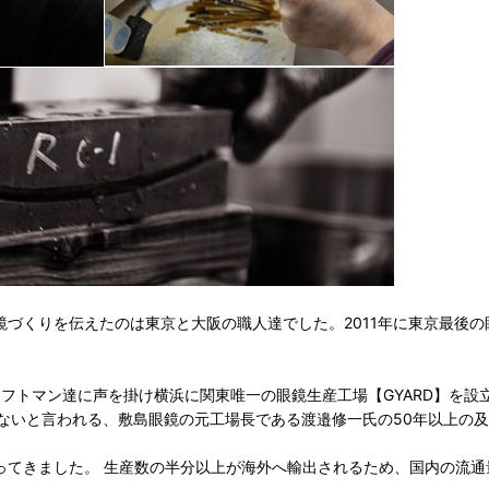
鏡づくりを伝えたのは東京と大阪の職人達でした。2011年に東京最後
ラフトマン達に声を掛け横浜に関東唯一の眼鏡生産工場【GYARD】を設
ないと言われる、敷島眼鏡の元工場長である渡邉修一氏の50年以上の
なってきました。 生産数の半分以上が海外へ輸出されるため、国内の流