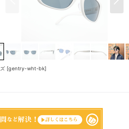
イズ
[
gentry-wht-bk
]