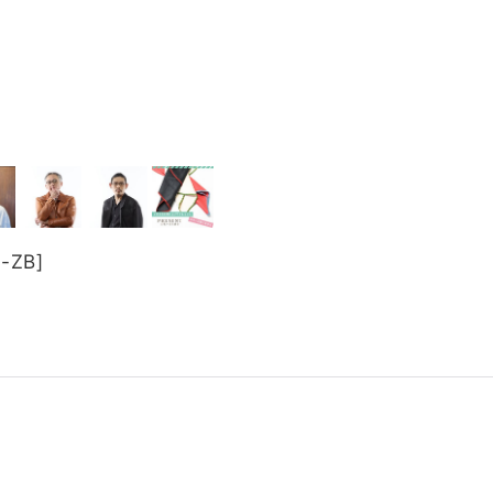
-ZB
]