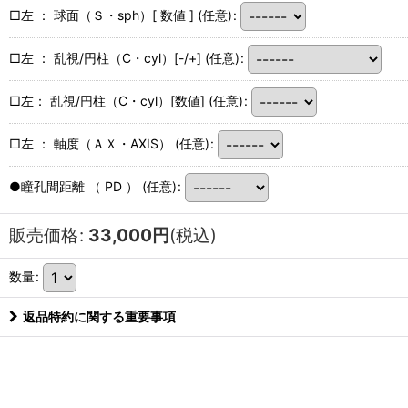
□左 ： 球面（Ｓ・sph）[ 数値 ]
(任意)
:
□左 ： 乱視/円柱（C・cyl）[-/+]
(任意)
:
□左： 乱視/円柱（C・cyl）[数値]
(任意)
:
□左 ： 軸度（ＡＸ・AXIS）
(任意)
:
●瞳孔間距離 （ PD ）
(任意)
:
販売価格
:
33,000
円
(税込)
数量
:
返品特約に関する重要事項