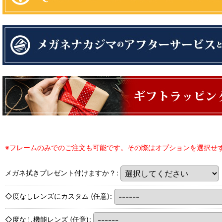
※フレームのみでのご注文も可能です。その際はオプションを選択せ
メガネ拭きプレゼント付けますか？
:
◇度なしレンズにカスタム
(任意)
:
◇度なし機能レンズ
(任意)
: