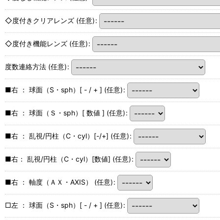
◇度付きクリアレンズ
(任意)
:
◇度付き機能レンズ
(任意)
:
度数連絡方法
(任意)
:
■右 ： 球面（S・sph）[ - / + ]
(任意)
:
■右 ： 球面（Ｓ・sph）[ 数値 ]
(任意)
:
■右 ： 乱視/円柱（C・cyl）[-/+]
(任意)
:
■右： 乱視/円柱（C・cyl）[数値]
(任意)
:
■右 ： 軸度（ＡＸ・AXIS）
(任意)
:
□左 ： 球面（S・sph）[ - / + ]
(任意)
: