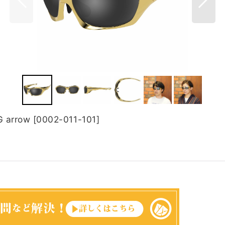
 arrow
[
0002-011-101
]